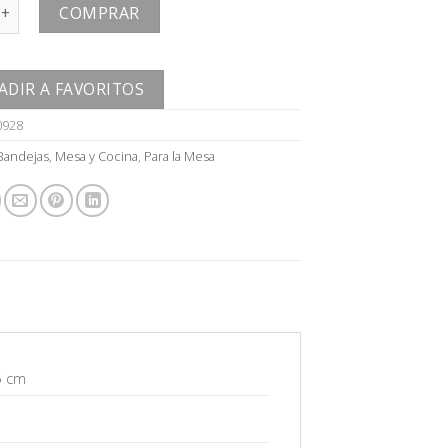
cantidad
COMPRAR
ADIR A FAVORITOS
0928
Bandejas
,
Mesa y Cocina
,
Para la Mesa
5 cm