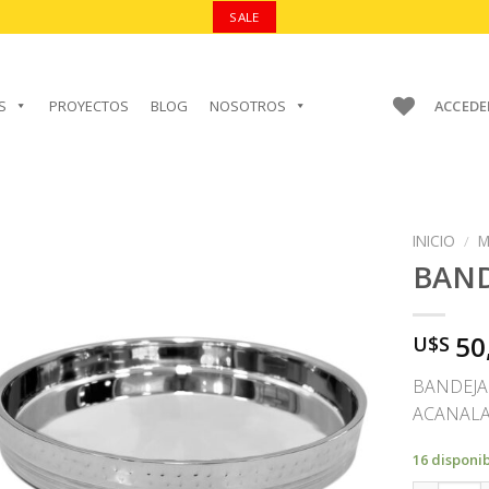
SALE
S
PROYECTOS
BLOG
NOSOTROS
ACCEDE
INICIO
/
M
BAND
50
U$S
AÑADIR A
FAVORITOS
BANDEJA
ACANALA
16 disponi