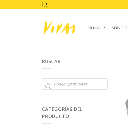
Skip
to
content
TIENDA
SERVICIO
BUSCAR
Búsqueda
de
productos
CATEGORÍAS DEL
PRODUCTO