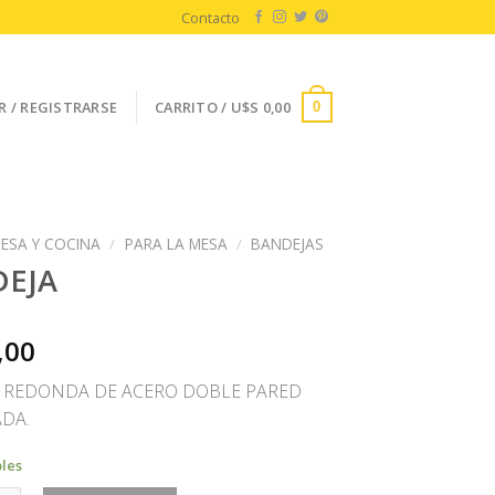
Contacto
R / REGISTRARSE
CARRITO /
U$S
0,00
0
ESA Y COCINA
/
PARA LA MESA
/
BANDEJAS
EJA
,00
 REDONDA DE ACERO DOBLE PARED
DA.
bles