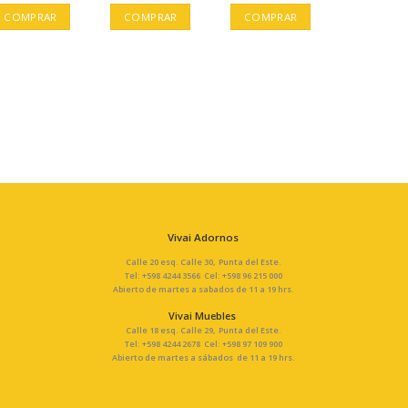
COMPRAR
COMPRAR
COMPRAR
Vivai Adornos
Calle 20 esq. Calle 30, Punta del Este.
Tel: +598 4244 3566 Cel: +598 96 215 000
Abierto de martes a sabados de 11 a 19 hrs.
Vivai Muebles
Calle 18 esq. Calle 29, Punta del Este.
Tel: +598 4244 2678 Cel: +598 97 109 900
Abierto de martes a sábados de 11 a 19 hrs.