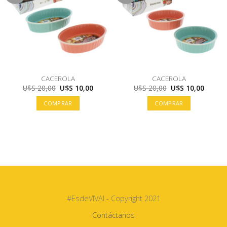
CACEROLA
CACEROLA
El
El
El
El
U$S
20,00
U$S
10,00
U$S
20,00
U$S
10,00
precio
precio
precio
precio
original
actual
original
actual
COMPRAR
COMPRAR
era:
es:
era:
es:
U$S
U$S
U$S
U$S
20,00.
10,00.
20,00.
10,00.
#EsdeVIVAI - Copyright 2021
Contáctanos