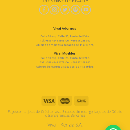
THE SENSE OF BEAUTY
Vivai Adornos
Calle 20 esq. Calle 30, Punta del Este.
Tel: +598 4244 3566 Cel: +598 96 215 000
Abierto de martes a sabados de 11 a 19 hrs.
Vivai Muebles
Calle 18 esq. Calle 29, Punta del Este.
Tel: +598 4244 2678 Cel: +598 97 109 900
Abierto de martes a sábados de 11 a 19 hrs.
Pagos con tarjetas de Crédito hasta 3 cuotas sin recargo, tarjetas de Débito
o transferencias Bancarias
Vivai - Kenzia S.A.