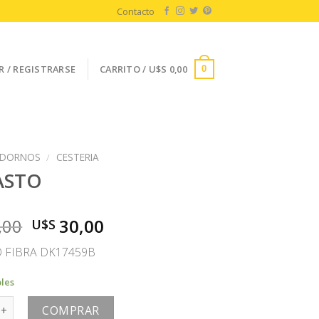
Contacto
R / REGISTRARSE
CARRITO /
U$S
0,00
0
DORNOS
/
CESTERIA
ASTO
El
El
,00
30,00
U$S
precio
precio
 FIBRA DK17459B
original
actual
era:
es:
bles
U$S
U$S
cantidad
60,00.
30,00.
COMPRAR