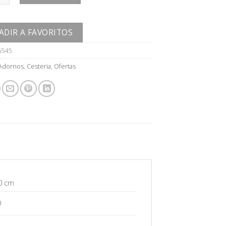
ADIR A FAVORITOS
6545
Adornos
,
Cesteria
,
Ofertas
0 cm
O