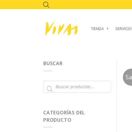
Skip
to
content
TIENDA
SERVICIO
BUSCAR
Sa
Búsqueda
de
productos
CATEGORÍAS DEL
PRODUCTO