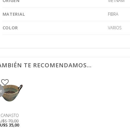
ORIGEN
VIETNAM
MATERIAL
FIBRA
COLOR
VARIOS
AMBIÉN TE RECOMENDAMOS…
le
CANASTO
U$S
70,00
El
El
U$S
35,00
precio
precio