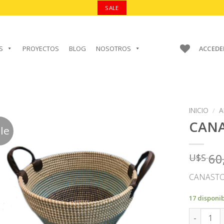
SALE
S
PROYECTOS
BLOG
NOSOTROS
ACCEDE
INICIO
/
A
CAN
le
60
U$S
AÑADIR A
FAVORITOS
CANASTO
17 disponi
CANASTO 