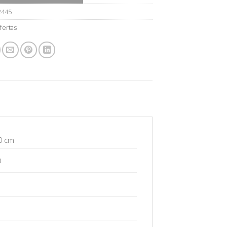
2445
fertas
0 cm
O