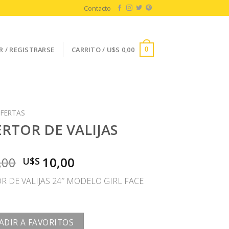
Contacto
R / REGISTRARSE
CARRITO /
U$S
0,00
0
FERTAS
RTOR DE VALIJAS
El
El
,00
10,00
U$S
precio
precio
R DE VALIJAS 24″ MODELO GIRL FACE
original
actual
era:
es:
U$S
U$S
20,00.
10,00.
ADIR A FAVORITOS