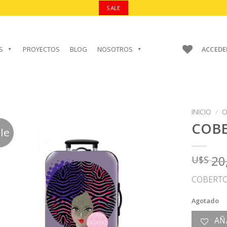
SALE
S
PROYECTOS
BLOG
NOSOTROS
ACCEDE
INICIO
/
O
COBE
le
20
U$S
AÑADIR A
FAVORITOS
COBERTO
Agotado
AÑ