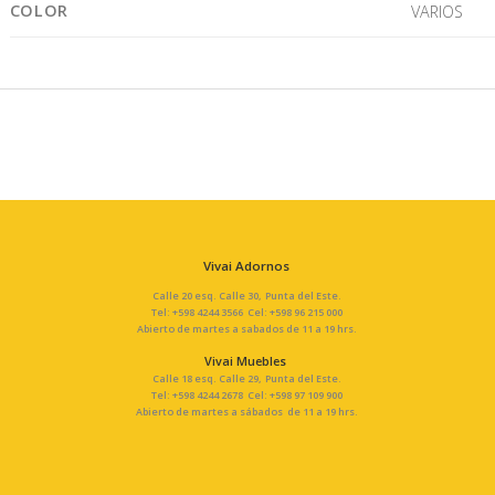
COLOR
VARIOS
Vivai Adornos
Calle 20 esq. Calle 30, Punta del Este.
Tel: +598 4244 3566 Cel: +598 96 215 000
Abierto de martes a sabados de 11 a 19 hrs.
Vivai Muebles
Calle 18 esq. Calle 29, Punta del Este.
Tel: +598 4244 2678 Cel: +598 97 109 900
Abierto de martes a sábados de 11 a 19 hrs.