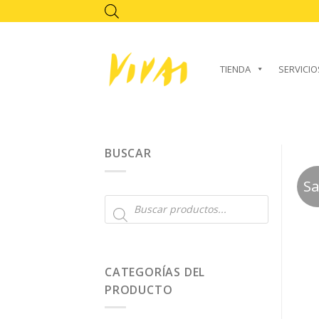
Skip
to
content
TIENDA
SERVICIO
BUSCAR
Sa
Búsqueda
de
productos
CATEGORÍAS DEL
PRODUCTO