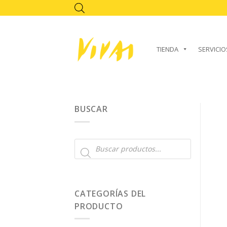
Skip
to
content
TIENDA
SERVICIO
BUSCAR
Búsqueda
de
productos
CATEGORÍAS DEL
PRODUCTO