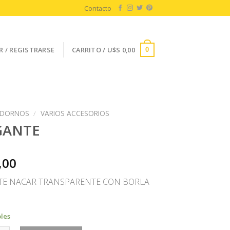
Contacto
R / REGISTRARSE
CARRITO /
U$S
0,00
0
DORNOS
/
VARIOS ACCESORIOS
GANTE
,00
E NACAR TRANSPARENTE CON BORLA
bles