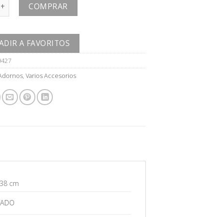
 cantidad
COMPRAR
ADIR A FAVORITOS
9427
Adornos
,
Varios Accesorios
 38 cm
TADO