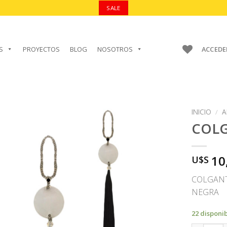
SALE
S
PROYECTOS
BLOG
NOSOTROS
ACCEDE
INICIO
/
A
COL
10
U$S
AÑADIR A
FAVORITOS
COLGANT
NEGRA
22 disponi