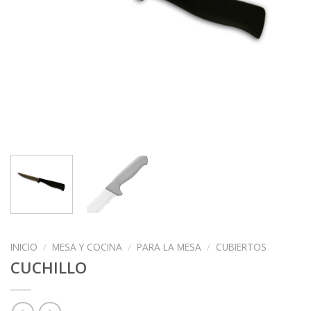
INICIO
/
MESA Y COCINA
/
PARA LA MESA
/
CUBIERTOS
CUCHILLO