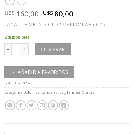
El
El
160,00
80,00
U$S
U$S
precio
precio
FANAL DE METAL COLOR MARRON WER0476
original
actual
era:
es:
2 disponibles
U$S
U$S
FANAL cantidad
160,00.
80,00.
COMPRAR
AÑADIR A FAVORITOS
SKU:
036078945
Categorías:
Adornos
,
Candelabros y Fanales
,
Ofertas