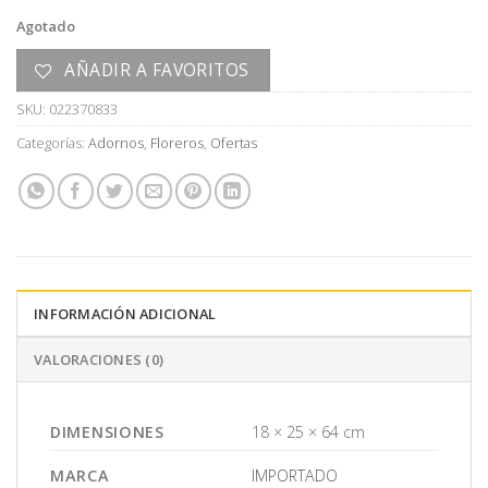
era:
es:
Agotado
U$S
U$S
100,00.
50,00.
AÑADIR A FAVORITOS
SKU:
022370833
Categorías:
Adornos
,
Floreros
,
Ofertas
INFORMACIÓN ADICIONAL
VALORACIONES (0)
DIMENSIONES
18 × 25 × 64 cm
MARCA
IMPORTADO