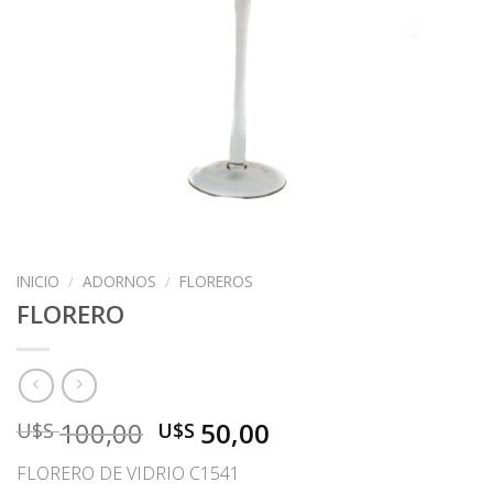
INICIO
/
ADORNOS
/
FLOREROS
FLORERO
El
El
100,00
50,00
U$S
U$S
precio
precio
FLORERO DE VIDRIO C1541
original
actual