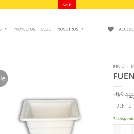
SALE
S
PROYECTOS
BLOG
NOSOTROS
ACCEDE
INICIO
/
M
FUE
le
12
U$S
AÑADIR A
FAVORITOS
FUENTE 
74 disponi
FUENTE c