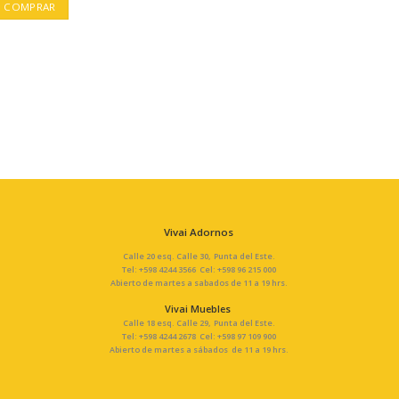
original
actual
COMPRAR
era:
es:
U$S
U$S
12,00.
6,00.
Vivai Adornos
Calle 20 esq. Calle 30, Punta del Este.
Tel: +598 4244 3566 Cel: +598 96 215 000
Abierto de martes a sabados de 11 a 19 hrs.
Vivai Muebles
Calle 18 esq. Calle 29, Punta del Este.
Tel: +598 4244 2678 Cel: +598 97 109 900
Abierto de martes a sábados de 11 a 19 hrs.