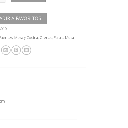
ADIR A FAVORITOS
6010
Fuentes
,
Mesa y Cocina
,
Ofertas
,
Para la Mesa
 cm