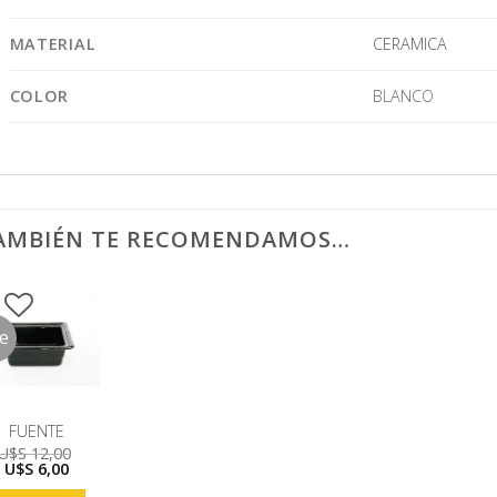
MATERIAL
CERAMICA
COLOR
BLANCO
AMBIÉN TE RECOMENDAMOS…
le
FUENTE
U$S
12,00
El
El
U$S
6,00
precio
precio