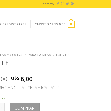
Contacto
R / REGISTRARSE
CARRITO /
U$S
0,00
0
ESA Y COCINA
/
PARA LA MESA
/
FUENTES
NTE
El
El
,00
6,00
U$S
precio
precio
RECTANGULAR CERAMICA PA216
original
actual
era:
es:
bles
U$S
U$S
antidad
12,00.
6,00.
COMPRAR