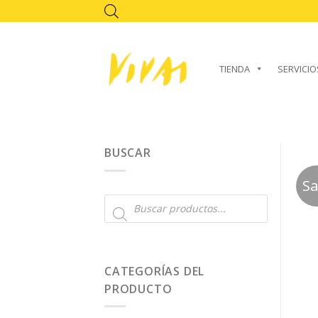
Skip
to
content
TIENDA
SERVICIO
BUSCAR
Sa
Búsqueda
de
productos
CATEGORÍAS DEL
PRODUCTO