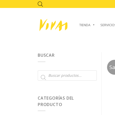
Skip
to
content
TIENDA
SERVICIO
BUSCAR
Sa
Búsqueda
de
productos
CATEGORÍAS DEL
PRODUCTO