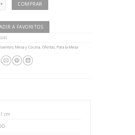
antidad
COMPRAR
ADIR A FAVORITOS
5345
Fuentes
,
Mesa y Cocina
,
Ofertas
,
Para la Mesa
 1 cm
DO