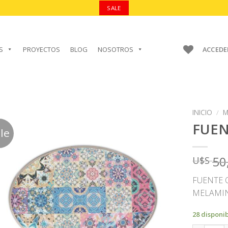
SALE
S
PROYECTOS
BLOG
NOSOTROS
ACCEDE
INICIO
/
M
FUE
le
50
U$S
AÑADIR A
FAVORITOS
FUENTE 
MELAMI
28 disponi