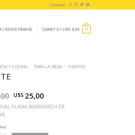
Contacto
R / REGISTRARSE
CARRITO /
U$S
0,00
0
ESA Y COCINA
/
PARA LA MESA
/
FUENTES
NTE
El
El
,00
25,00
U$S
precio
precio
OVAL PLANA MARRAKECH DE
original
actual
NA
era:
es:
U$S
U$S
bles
50,00.
25,00.