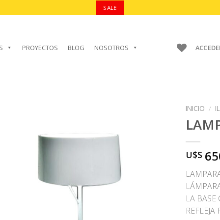
SALE
S
PROYECTOS
BLOG
NOSOTROS
ACCEDE
INICIO
/
I
LAM
65
U$S
AÑADIR A
FAVORITOS
LAMPARA
LÁMPARA
LA BASE
REFLEJA