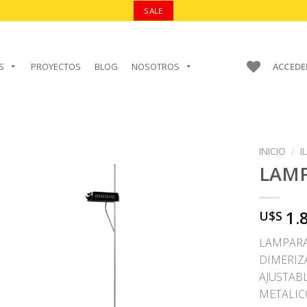
SALE
S
PROYECTOS
BLOG
NOSOTROS
ACCEDE
INICIO
/
I
LAM
1.
U$S
AÑADIR A
FAVORITOS
LAMPARA
DIMERIZ
AJUSTABL
METALIC