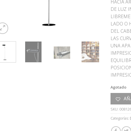
HACIA A
DE LUZ I
LIBREME
LADO O H
DEL CAB
LAS CUR
UNA APA
IMPRESI
EQUILIBR
POSICIO
IMPRESI
Agotado
AÑ
SKU:
00812
Categorías: