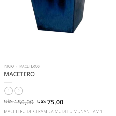
INICIO
/
MACETEROS
MACETERO
El
El
150,00
75,00
U$S
U$S
precio
precio
MACETERO DE CERAMICA MODELO MUNAN TAM.1
original
actual