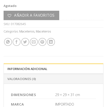
era:
es:
Agotado
U$S
U$S
150,00.
75,00.
AÑADIR A FAVORITOS
SKU:
017082645
Categorías:
Maceteros
,
Maceteros
INFORMACIÓN ADICIONAL
VALORACIONES (0)
DIMENSIONES
29 × 29 × 31 cm
MARCA
IMPORTADO