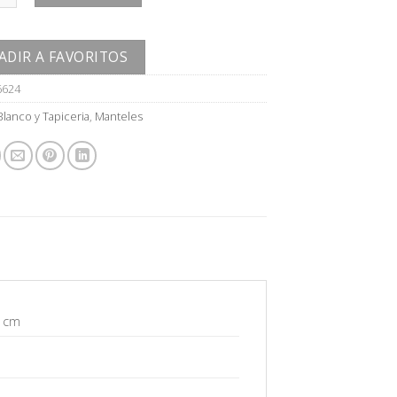
ADIR A FAVORITOS
6624
Blanco y Tapiceria
,
Manteles
5 cm