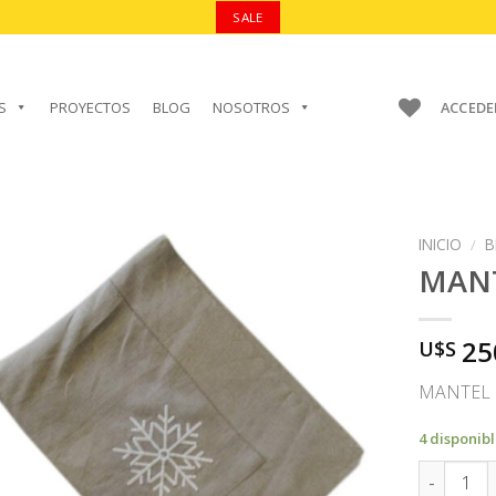
SALE
S
PROYECTOS
BLOG
NOSOTROS
ACCEDE
INICIO
/
B
MAN
25
U$S
AÑADIR A
FAVORITOS
MANTEL 
4 disponib
MANTEL c