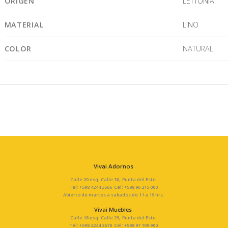
ORIGEN
LETTONIA
MATERIAL
LINO
COLOR
NATURAL
Vivai Adornos
Calle 20 esq. Calle 30, Punta del Este.
Tel: +598 4244 3566 Cel: +598 96 215 000
Abierto de martes a sabados de 11 a 19 hrs.
Vivai Muebles
Calle 18 esq. Calle 29, Punta del Este.
Tel: +598 4244 2678 Cel: +598 97 109 900