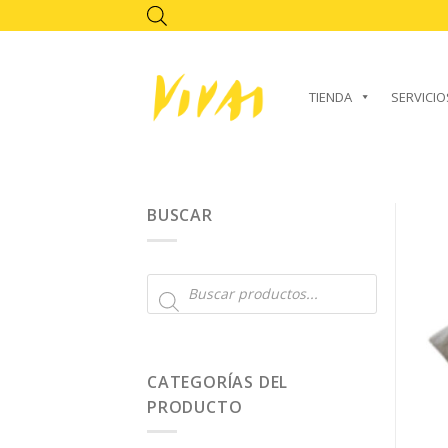
Skip
to
content
TIENDA
SERVICIO
BUSCAR
Búsqueda
de
productos
CATEGORÍAS DEL
PRODUCTO