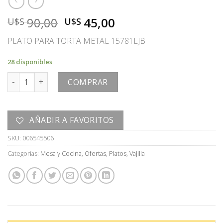
El
El
90,00
45,00
U$S
U$S
precio
precio
PLATO PARA TORTA METAL 15781LJB
original
actual
era:
es:
28 disponibles
U$S
U$S
PIE CON ALZADA cantidad
90,00.
45,00.
COMPRAR
AÑADIR A FAVORITOS
SKU:
006545506
Categorías:
Mesa y Cocina
,
Ofertas
,
Platos
,
Vajilla