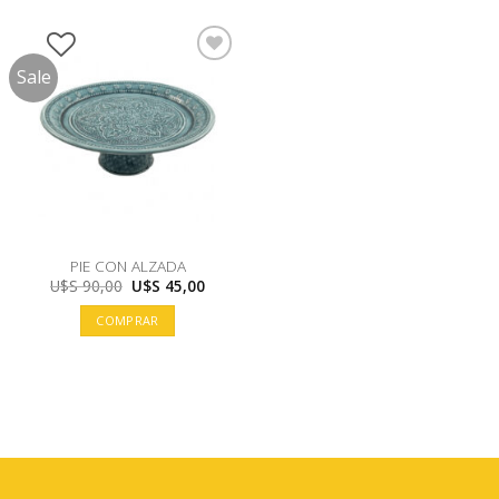
Sale
PIE CON ALZADA
El
El
U$S
90,00
U$S
45,00
precio
precio
original
actual
COMPRAR
era:
es:
U$S
U$S
90,00.
45,00.