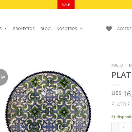
SALE
S
PROYECTOS
BLOG
NOSOTROS
ACCEDE
INICIO
/
M
PLA
le
16
U$S
AÑADIR A
FAVORITOS
PLATO P
51 disponi
PLATO ca