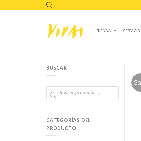
Skip
to
content
TIENDA
SERVICIO
BUSCAR
Sa
Búsqueda
de
productos
CATEGORÍAS DEL
PRODUCTO