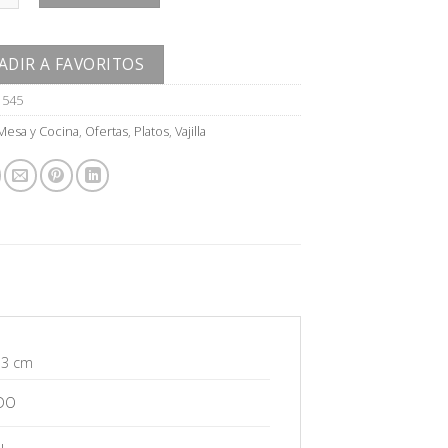
ADIR A FAVORITOS
1545
Mesa y Cocina
,
Ofertas
,
Platos
,
Vajilla
 3 cm
DO