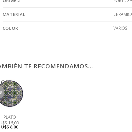
ORIGEN
PORTUGA
MATERIAL
CERAMIC
COLOR
VARIOS
AMBIÉN TE RECOMENDAMOS…
le
PLATO
U$S
16,00
El
El
U$S
8,00
precio
precio