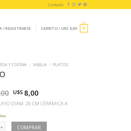
Contacto
R / REGISTRARSE
CARRITO /
U$S
0,00
0
ESA Y COCINA
/
VAJILLA
/
PLATOS
TO
El
El
,00
8,00
U$S
precio
precio
LAYO DIAM. 26 CM CERAMICA A
original
actual
era:
es:
bles
U$S
U$S
ntidad
16,00.
8,00.
COMPRAR