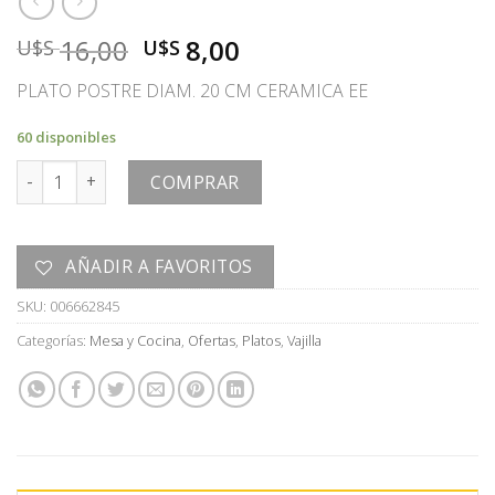
El
El
16,00
8,00
U$S
U$S
precio
precio
PLATO POSTRE DIAM. 20 CM CERAMICA EE
original
actual
era:
es:
60 disponibles
U$S
U$S
PLATO cantidad
16,00.
8,00.
COMPRAR
AÑADIR A FAVORITOS
SKU:
006662845
Categorías:
Mesa y Cocina
,
Ofertas
,
Platos
,
Vajilla