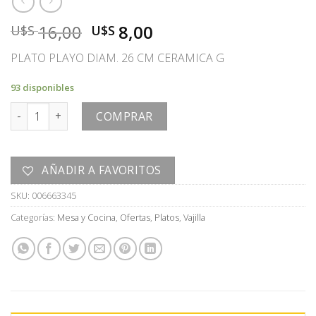
El
El
16,00
8,00
U$S
U$S
precio
precio
PLATO PLAYO DIAM. 26 CM CERAMICA G
original
actual
era:
es:
93 disponibles
U$S
U$S
PLATO cantidad
16,00.
8,00.
COMPRAR
AÑADIR A FAVORITOS
SKU:
006663345
Categorías:
Mesa y Cocina
,
Ofertas
,
Platos
,
Vajilla