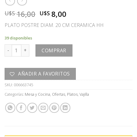
El
El
16,00
8,00
U$S
U$S
precio
precio
PLATO POSTRE DIAM. 20 CM CERAMICA HH
original
actual
era:
es:
39 disponibles
U$S
U$S
PLATO cantidad
16,00.
8,00.
COMPRAR
AÑADIR A FAVORITOS
SKU:
006663745
Categorías:
Mesa y Cocina
,
Ofertas
,
Platos
,
Vajilla