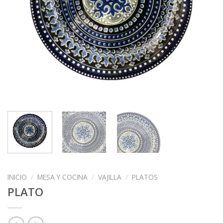
INICIO
/
MESA Y COCINA
/
VAJILLA
/
PLATOS
PLATO