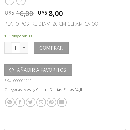
El
El
16,00
8,00
U$S
U$S
precio
precio
PLATO POSTRE DIAM. 20 CM CERAMICA QQ
original
actual
era:
es:
106 disponibles
U$S
U$S
PLATO cantidad
16,00.
8,00.
COMPRAR
AÑADIR A FAVORITOS
SKU:
006664945
Categorías:
Mesa y Cocina
,
Ofertas
,
Platos
,
Vajilla