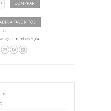
ntidad
COMPRAR
ADIR A FAVORITOS
3833
Mesa y Cocina
,
Platos
,
Vajilla
2 cm
O