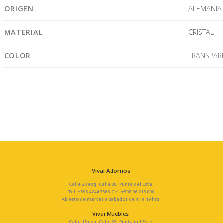
ORIGEN
ALEMANIA
MATERIAL
CRISTAL
COLOR
TRANSPAR
Vivai Adornos
Calle 20 esq. Calle 30, Punta del Este.
Tel: +598 4244 3566 Cel: +598 96 215 000
Abierto de martes a sabados de 11 a 19 hrs.
Vivai Muebles
Calle 18 esq. Calle 29, Punta del Este.