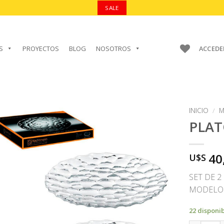
SALE
S
PROYECTOS
BLOG
NOSOTROS
ACCEDE
INICIO
/
M
PLA
40
U$S
AÑADIR A
FAVORITOS
SET DE 
MODELO 
22 disponi