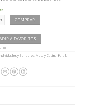
les
cantidad
COMPRAR
ADIR A FAVORITOS
6010
Individuales y Senderos
,
Mesa y Cocina
,
Para la