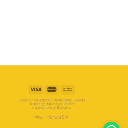
Pagos con tarjetas de Crédito hasta 3 cuotas
sin recargo, tarjetas de Débito
o transferencias Bancarias
Vivai - Kenzia S.A.