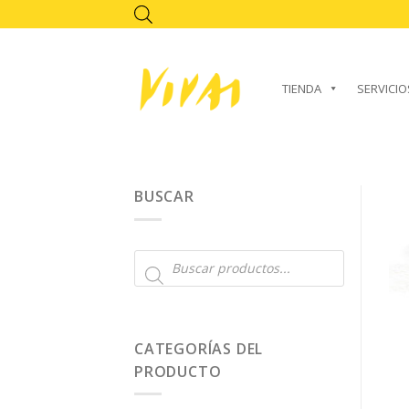
Skip
to
content
TIENDA
SERVICIO
BUSCAR
Búsqueda
de
productos
CATEGORÍAS DEL
PRODUCTO