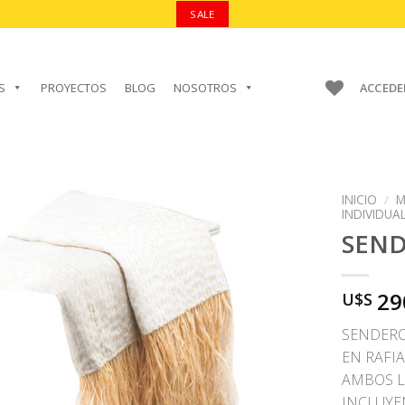
SALE
S
PROYECTOS
BLOG
NOSOTROS
ACCEDE
INICIO
/
M
INDIVIDUA
SEN
AÑADIR A
29
U$S
FAVORITOS
SENDERO
EN RAFIA
AMBOS L
INCLUYEN