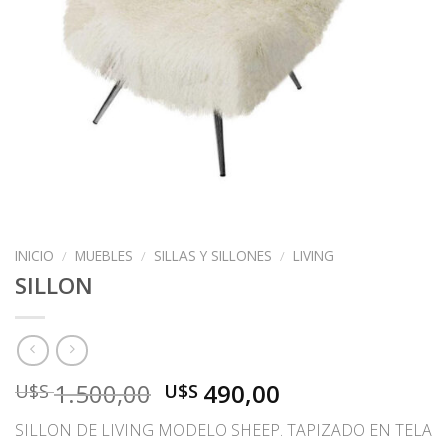
INICIO
/
MUEBLES
/
SILLAS Y SILLONES
/
LIVING
SILLON
El
El
1.500,00
490,00
U$S
U$S
precio
precio
SILLON DE LIVING MODELO SHEEP. TAPIZADO EN TELA
original
actual