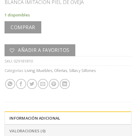
BLANCA IMITACION PIEL DE OVEJA
era:
es:
U$S
U$S
1 disponibles
1.500,00.
490,00.
COMPRAR
AÑADIR A FAVORITOS
SKU:
029181810
Categorías:
Living
,
Muebles
,
Ofertas
,
Sillas y Sillones
INFORMACIÓN ADICIONAL
VALORACIONES (0)