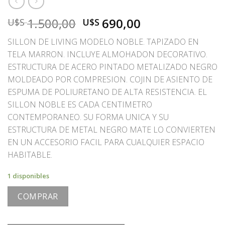
El
El
1.500,00
690,00
U$S
U$S
precio
precio
SILLON DE LIVING MODELO NOBLE. TAPIZADO EN
original
actual
TELA MARRON. INCLUYE ALMOHADON DECORATIVO.
era:
es:
ESTRUCTURA DE ACERO PINTADO METALIZADO NEGRO
U$S
U$S
MOLDEADO POR COMPRESION. COJIN DE ASIENTO DE
1.500,00.
690,00.
ESPUMA DE POLIURETANO DE ALTA RESISTENCIA. EL
SILLON NOBLE ES CADA CENTIMETRO
CONTEMPORANEO. SU FORMA UNICA Y SU
ESTRUCTURA DE METAL NEGRO MATE LO CONVIERTEN
EN UN ACCESORIO FACIL PARA CUALQUIER ESPACIO
HABITABLE.
1 disponibles
COMPRAR