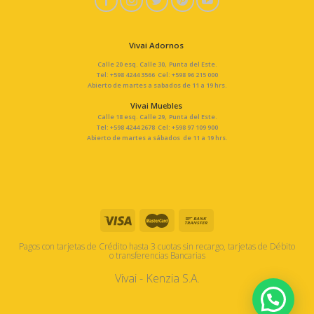
Vivai Adornos
Calle 20 esq. Calle 30, Punta del Este.
Tel: +598 4244 3566 Cel: +598 96 215 000
Abierto de martes a sabados de 11 a 19 hrs.
Vivai Muebles
Calle 18 esq. Calle 29, Punta del Este.
Tel: +598 4244 2678 Cel: +598 97 109 900
Abierto de martes a sábados de 11 a 19 hrs.
Pagos con tarjetas de Crédito hasta 3 cuotas sin recargo, tarjetas de Débito
o transferencias Bancarias
Vivai - Kenzia S.A.