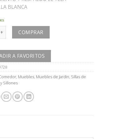
LA BLANCA
les
antidad
COMPRAR
ADIR A FAVORITOS
9728
Comedor
,
Muebles
,
Muebles de Jardin
,
Sillas de
s y Sillones