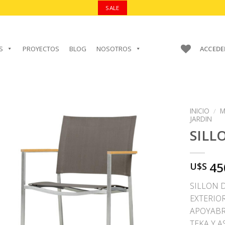
SALE
S
PROYECTOS
BLOG
NOSOTROS
ACCEDE
INICIO
/
M
JARDIN
SILL
AÑADIR A
45
U$S
FAVORITOS
SILLON 
EXTERIOR
APOYABR
TEKA Y A