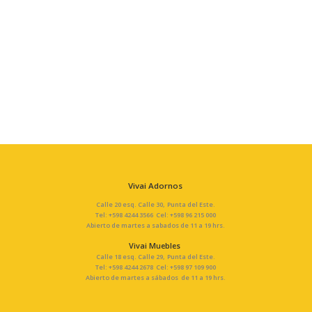
Vivai Adornos
Calle 20 esq. Calle 30, Punta del Este.
Tel: +598 4244 3566 Cel: +598 96 215 000
Abierto de martes a sabados de 11 a 19 hrs.
Vivai Muebles
Calle 18 esq. Calle 29, Punta del Este.
Tel: +598 4244 2678 Cel: +598 97 109 900
Abierto de martes a sábados de 11 a 19 hrs.