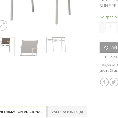
SUNBREL
8 disponib
SILLON c
AÑ
SKU:
02920
Categorías:
Jardin
,
Silla
INFORMACIÓN ADICIONAL
VALORACIONES (0)