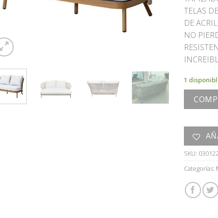
TELAS D
DE ACRI
NO PIERD
RESISTE
INCREIB
1 disponib
COMP
AÑ
SKU:
03012
Categorías: