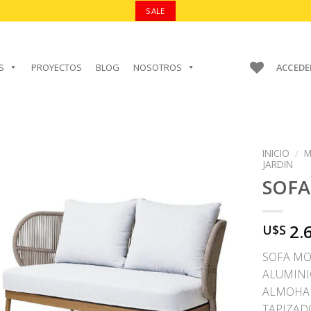
SALE
S
PROYECTOS
BLOG
NOSOTROS
ACCEDE
INICIO
/
M
JARDIN
SOFA
AÑADIR A
2.
U$S
FAVORITOS
SOFA MO
ALUMINI
ALMOHAD
TAPIZAD