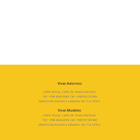
Vivai Adornos
Calle 20 esq. Calle 30, Punta del Este.
Tel: +598 4244 3566 Cel: +598 96 215 000
Abierto de martes a sabados de 11 a 19 hrs.
Vivai Muebles
Calle 18 esq. Calle 29, Punta del Este.
Tel: +598 4244 2678 Cel: +598 97 109 900
Abierto de martes a sábados de 11 a 19 hrs.