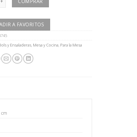
COMPRAR
ADIR A FAVORITOS
4745
Bols y Ensaladeras
,
Mesa y Cocina
,
Para la Mesa
5 cm