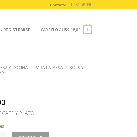
Contacto
 / REGISTRARSE
CARRITO /
U$S
18,00
1
ESA Y COCINA
/
PARA LA MESA
/
BOLS Y
RAS
00
 CAFE Y PLATO
les
tidad