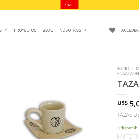
SALE
S
PROYECTOS
BLOG
NOSOTROS
ACCEDER
INICIO
/
M
ENSALADE
TAZA
AÑADIR A
5,
U$S
FAVORITOS
TAZAS DE
0 disponib
TAZA can