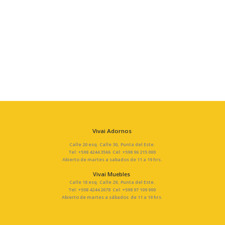
Vivai Adornos
Calle 20 esq. Calle 30, Punta del Este.
Tel: +598 4244 3566 Cel: +598 96 215 000
Abierto de martes a sabados de 11 a 19 hrs.
Vivai Muebles
Calle 18 esq. Calle 29, Punta del Este.
Tel: +598 4244 2678 Cel: +598 97 109 900
Abierto de martes a sábados de 11 a 19 hrs.