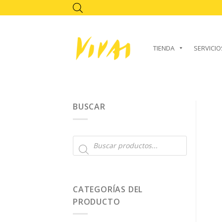
Skip
to
content
TIENDA
SERVICIO
BUSCAR
Búsqueda
de
productos
CATEGORÍAS DEL
PRODUCTO