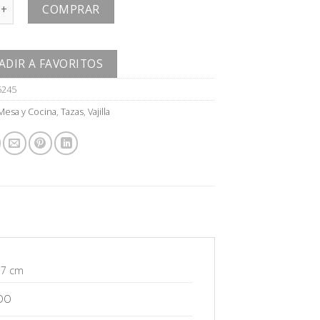
CAFE (SET/2) cantidad
COMPRAR
ADIR A FAVORITOS
5245
Mesa y Cocina
,
Tazas
,
Vajilla
 7 cm
DO