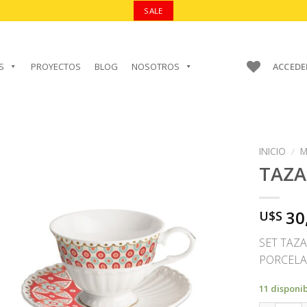
SALE
S
PROYECTOS
BLOG
NOSOTROS
ACCEDE
INICIO
/
M
TAZA
30
U$S
AÑADIR A
FAVORITOS
SET TAZA
PORCELA
11 disponi