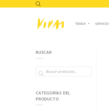
Skip
to
content
TIENDA
SERVICIO
BUSCAR
Búsqueda
de
productos
CATEGORÍAS DEL
PRODUCTO