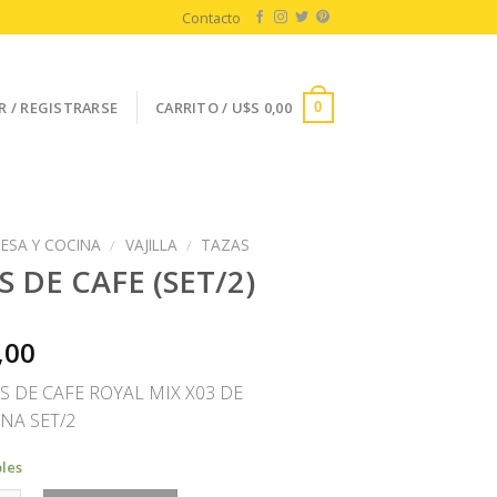
Contacto
R / REGISTRARSE
CARRITO /
U$S
0,00
0
ESA Y COCINA
/
VAJILLA
/
TAZAS
S DE CAFE (SET/2)
,00
S DE CAFE ROYAL MIX X03 DE
NA SET/2
bles