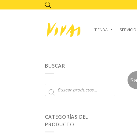
Skip
to
content
TIENDA
SERVICIO
BUSCAR
Sa
Búsqueda
de
productos
CATEGORÍAS DEL
PRODUCTO