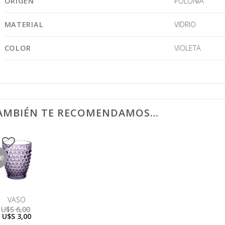
ORIGEN
POLONIA
MATERIAL
VIDRIO
COLOR
VIOLETA
AMBIÉN TE RECOMENDAMOS…
le
VASO
U$S
6,00
El
El
U$S
3,00
precio
precio