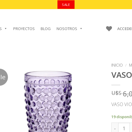
SALE
S
PROYECTOS
BLOG
NOSOTROS
ACCEDE
INICIO
/
M
VAS
le
6,
U$S
AÑADIR A
FAVORITOS
VASO VI
19 disponi
VASO can