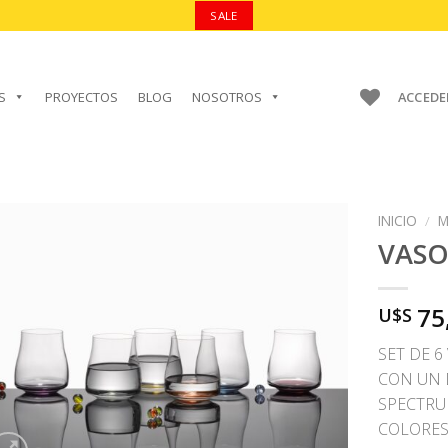
SALE
S
PROYECTOS
BLOG
NOSOTROS
ACCEDE
INICIO
/
M
VAS
75
U$S
AÑADIR A
FAVORITOS
SET DE 
CON UN 
SPECTRU
COLORES