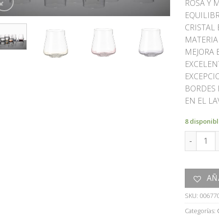
ROSA Y 
EQUILIB
CRISTAL
MATERIAL
MEJORA E
EXCELEN
EXCEPCI
BORDES 
EN EL LA
8 disponib
VASO can
AÑ
SKU:
00677
Categorías: