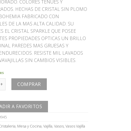
MORADO. COLORES TENUES Y
RADOS. HECHAS DE CRISTAL SIN PLOMO
 BOHEMIA FABRICADO CON
ES DE LA MAS ALTA CALIDAD. SU
S EL CRISTAL SPARKLE QUE POSEE
TES PROPIEDADES OPTICAS UN BRILLO
ONAL PAREDES MAS GRUESAS Y
ENDURECIDOS. RESISTE MIL LAVADOS
VAVAJILLAS SIN CAMBIOS VISIBLES.
les
tidad
COMPRAR
ADIR A FAVORITOS
0945
Cristaleria
,
Mesa y Cocina
,
Vajilla
,
Vasos
,
Vasos Vajilla