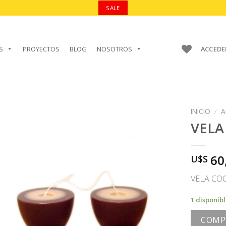
SALE
S
PROYECTOS
BLOG
NOSOTROS
ACCEDE
INICIO
/
A
VELA
60
U$S
AÑADIR A
FAVORITOS
VELA C
1 disponib
COMP