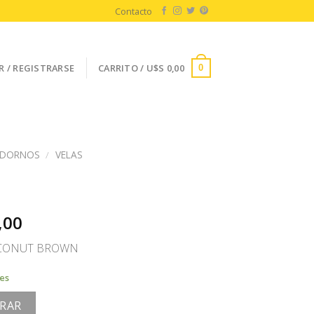
Contacto
R / REGISTRARSE
CARRITO /
U$S
0,00
0
DORNOS
/
VELAS
,00
OCONUT BROWN
les
RAR