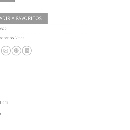
ADIR A FAVORITOS
9822
Adornos
,
Velas
4 cm
O