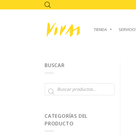
Skip
to
content
TIENDA
SERVICIO
BUSCAR
Búsqueda
de
productos
CATEGORÍAS DEL
PRODUCTO