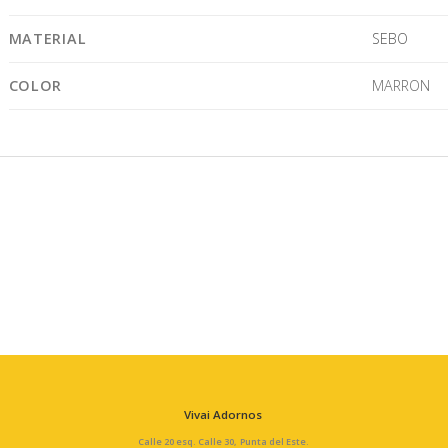
MATERIAL
SEBO
COLOR
MARRON
Vivai Adornos
Calle 20 esq. Calle 30, Punta del Este.