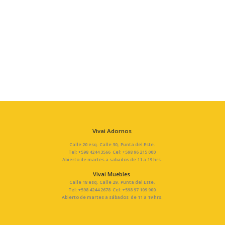
Vivai Adornos
Calle 20 esq. Calle 30, Punta del Este.
Tel: +598 4244 3566 Cel: +598 96 215 000
Abierto de martes a sabados de 11 a 19 hrs.
Vivai Muebles
Calle 18 esq. Calle 29, Punta del Este.
Tel: +598 4244 2678 Cel: +598 97 109 900
Abierto de martes a sábados de 11 a 19 hrs.