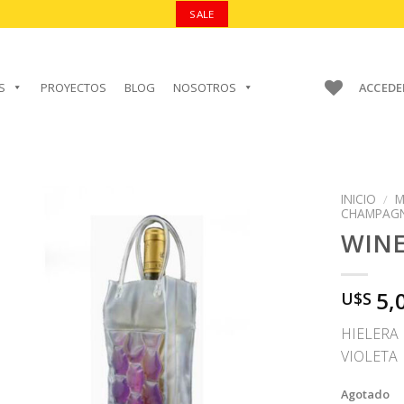
SALE
S
PROYECTOS
BLOG
NOSOTROS
ACCEDE
INICIO
/
M
CHAMPAG
WINE
AÑADIR A
5,
U$S
FAVORITOS
HIELERA
VIOLETA
Agotado