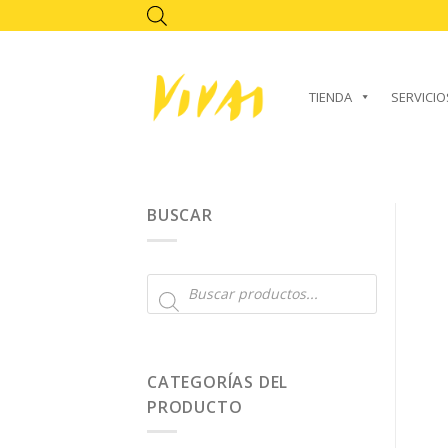
Skip
to
content
TIENDA
SERVICIO
BUSCAR
Búsqueda
de
productos
CATEGORÍAS DEL
PRODUCTO