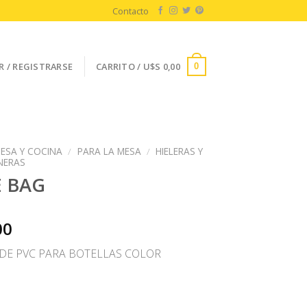
Contacto
R / REGISTRARSE
CARRITO /
U$S
0,00
0
ESA Y COCINA
/
PARA LA MESA
/
HIELERAS Y
NERAS
 BAG
00
 DE PVC PARA BOTELLAS COLOR