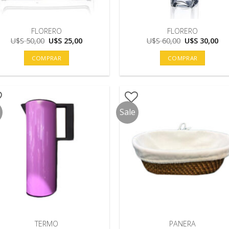
FLORERO
FLORERO
El
El
El
El
U$S
50,00
U$S
25,00
U$S
60,00
U$S
30,00
precio
precio
precio
pre
original
actual
original
act
COMPRAR
COMPRAR
era:
es:
era:
es:
U$S
U$S
U$S
U$
50,00.
25,00.
60,00.
30,
Sale
TERMO
PANERA