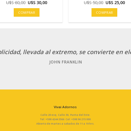
El
El
El
El
U$S
60,00
U$S
30,00
U$S
50,00
U$S
25,00
precio
precio
precio
pre
original
actual
original
act
COMPRAR
COMPRAR
era:
es:
era:
es:
U$S
U$S
U$S
U$
60,00.
30,00.
50,00.
25,
licidad, llevada al extremo, se convierte en e
JOHN FRANKLIN
Vivai Adornos
Calle 20 esq. Calle 30, Punta del Este.
Tel: +598 4244 3566 Cel: +598 96 215 000
Abierto de martes a sabados de 11 a 19 hrs.