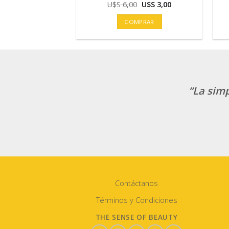
El
El
U$S
6,00
U$S
3,00
precio
precio
original
actual
COMPRAR
era:
es:
U$S
U$S
6,00.
3,00.
“La simp
Contáctanos
Términos y Condiciones
THE SENSE OF BEAUTY