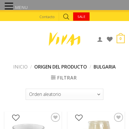
MENU
Skip
Contacto
SALE
to
content
0
INICIO
/
ORIGEN DEL PRODUCTO
/
BULGARIA
FILTRAR