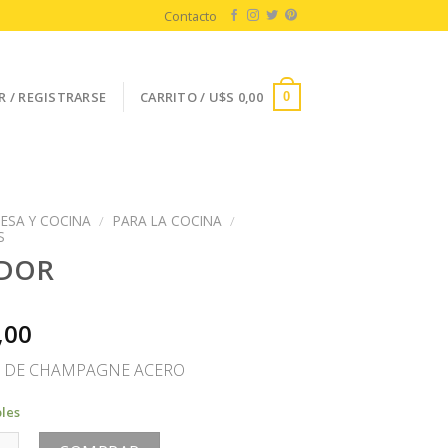
Contacto
R / REGISTRARSE
CARRITO /
U$S
0,00
0
ESA Y COCINA
/
PARA LA COCINA
/
S
IDOR
,00
 DE CHAMPAGNE ACERO
bles
cantidad