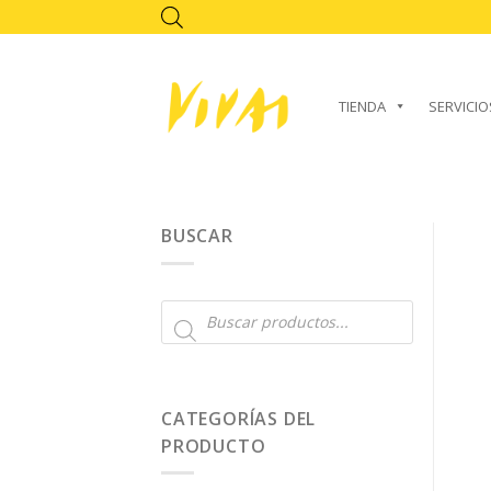
Skip
to
content
TIENDA
SERVICIO
BUSCAR
Búsqueda
de
productos
CATEGORÍAS DEL
PRODUCTO