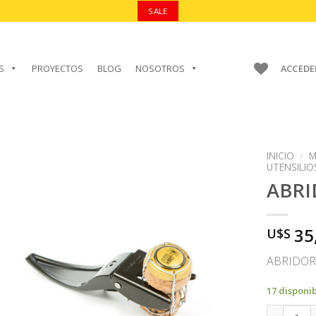
SALE
S
PROYECTOS
BLOG
NOSOTROS
ACCEDE
INICIO
/
M
UTENSILIO
ABR
AÑADIR A
35
U$S
FAVORITOS
ABRIDOR
17 disponi
ABRIDOR 