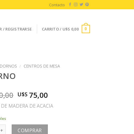
Contacto
R / REGISTRARSE
CARRITO /
U$S
0,00
0
DORNOS
/
CENTROS DE MESA
RNO
El
El
0,00
75,00
U$S
precio
precio
DE MADERA DE ACACIA
original
actual
era:
es:
bles
U$S
U$S
antidad
150,00.
75,00.
COMPRAR