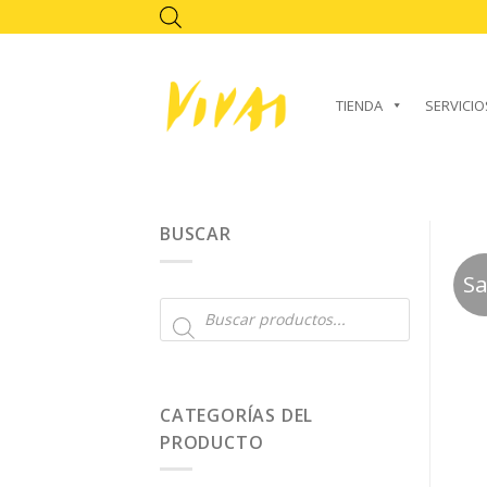
Skip
to
content
TIENDA
SERVICIO
BUSCAR
Sa
Búsqueda
de
productos
CATEGORÍAS DEL
PRODUCTO