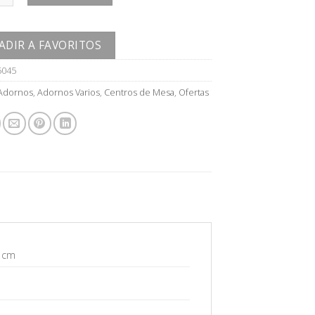
ADIR A FAVORITOS
5045
Adornos
,
Adornos Varios
,
Centros de Mesa
,
Ofertas
5 cm