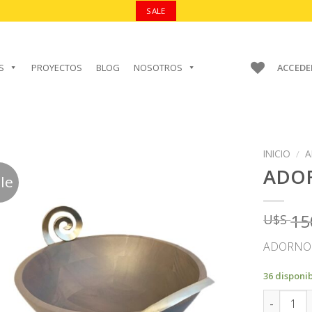
SALE
S
PROYECTOS
BLOG
NOSOTROS
ACCEDE
INICIO
/
A
ADO
le
15
U$S
AÑADIR A
FAVORITOS
ADORNO 
36 disponi
ADORNO c