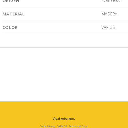
ORIGEN
PORTUGAL
MATERIAL
MADERA
COLOR
VARIOS
Vivai Adornos
Calle 20 esq. Calle 30, Punta del Este.