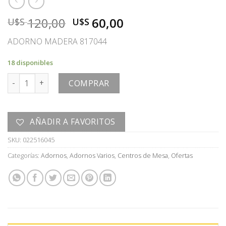
El
El
120,00
60,00
U$S
U$S
precio
precio
ADORNO MADERA 817044
original
actual
era:
es:
18 disponibles
U$S
U$S
ADORNO cantidad
120,00.
60,00.
COMPRAR
AÑADIR A FAVORITOS
SKU:
022516045
Categorías:
Adornos
,
Adornos Varios
,
Centros de Mesa
,
Ofertas