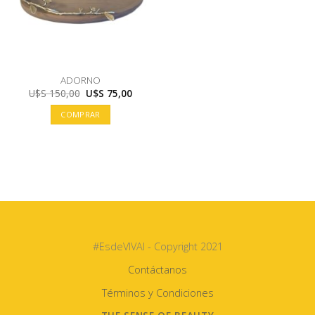
ADORNO
El
El
U$S
150,00
U$S
75,00
precio
precio
original
actual
COMPRAR
era:
es:
U$S
U$S
150,00.
75,00.
#EsdeVIVAI - Copyright 2021
Contáctanos
Términos y Condiciones