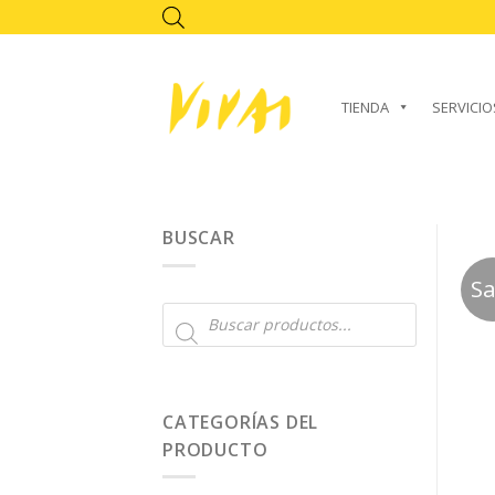
Skip
to
content
TIENDA
SERVICIO
BUSCAR
Sa
Búsqueda
de
productos
CATEGORÍAS DEL
PRODUCTO