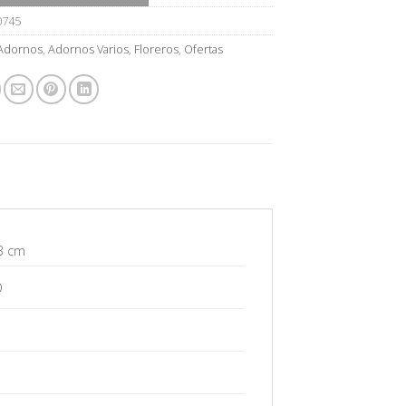
0745
Adornos
,
Adornos Varios
,
Floreros
,
Ofertas
3 cm
O