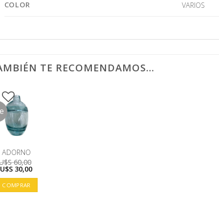
COLOR
VARIOS
AMBIÉN TE RECOMENDAMOS…
le
ADORNO
U$S
60,00
El
El
U$S
30,00
precio
precio
original
actual
COMPRAR
era:
es:
U$S
U$S
60,00.
30,00.