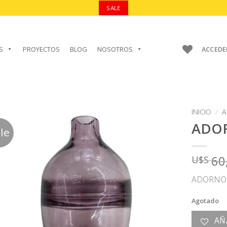
SALE
S
PROYECTOS
BLOG
NOSOTROS
ACCEDE
INICIO
/
A
ADO
le
60
U$S
AÑADIR A
FAVORITOS
ADORNO 
Agotado
AÑ