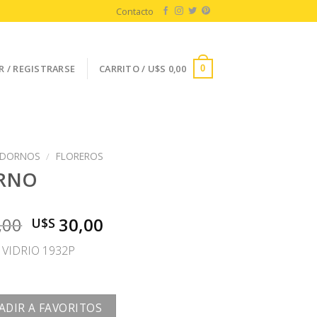
Contacto
R / REGISTRARSE
CARRITO /
U$S
0,00
0
DORNOS
/
FLOREROS
RNO
El
El
,00
30,00
U$S
precio
precio
VIDRIO 1932P
original
actual
era:
es:
U$S
U$S
60,00.
30,00.
ADIR A FAVORITOS