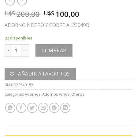
El
El
200,00
100,00
U$S
U$S
precio
precio
ADORNO NEGRO Y COBRE AL23040B
original
actual
era:
es:
22 disponibles
U$S
U$S
ADORNO cantidad
200,00.
100,00.
COMPRAR
AÑADIR A FAVORITOS
SKU:
022540182
Categorías:
Adornos
,
Adornos Varios
,
Ofertas