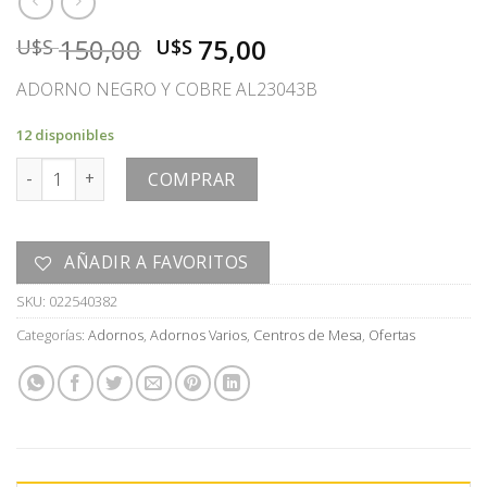
El
El
150,00
75,00
U$S
U$S
precio
precio
ADORNO NEGRO Y COBRE AL23043B
original
actual
era:
es:
12 disponibles
U$S
U$S
ADORNO cantidad
150,00.
75,00.
COMPRAR
AÑADIR A FAVORITOS
SKU:
022540382
Categorías:
Adornos
,
Adornos Varios
,
Centros de Mesa
,
Ofertas