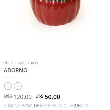
INICIO
/
MACETEROS
ADORNO
El
El
120,00
50,00
U$S
U$S
precio
precio
ADORNO BOWL DE MADERA ROJO LAQUEADO
original
actual