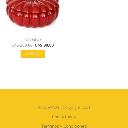
ADORNO
El
El
U$S
290,00
U$S
90,00
precio
precio
original
actual
COMPRAR
era:
es:
U$S
U$S
290,00.
90,00.
#EsdeVIVAI - Copyright 2021
Contáctanos
Términos y Condiciones