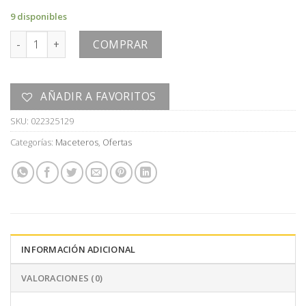
era:
es:
9 disponibles
U$S
U$S
ADORNO cantidad
120,00.
50,00.
COMPRAR
AÑADIR A FAVORITOS
SKU:
022325129
Categorías:
Maceteros
,
Ofertas
INFORMACIÓN ADICIONAL
VALORACIONES (0)