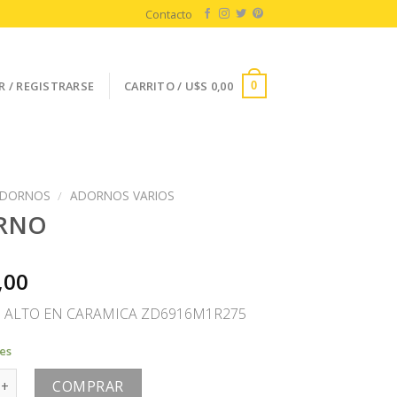
Contacto
R / REGISTRARSE
CARRITO /
U$S
0,00
0
DORNOS
/
ADORNOS VARIOS
RNO
,00
 ALTO EN CARAMICA ZD6916M1R275
les
antidad
COMPRAR