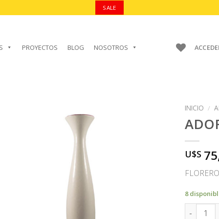
SALE
S
PROYECTOS
BLOG
NOSOTROS
ACCEDE
INICIO
/
A
ADO
75
U$S
AÑADIR A
FAVORITOS
FLORERO
8 disponib
ADORNO c