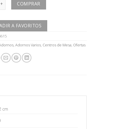
antidad
COMPRAR
ADIR A FAVORITOS
4615
Adornos
,
Adornos Varios
,
Centros de Mesa
,
Ofertas
2 cm
O