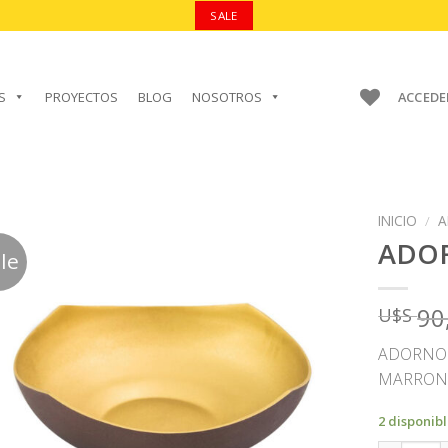
SALE
S
PROYECTOS
BLOG
NOSOTROS
ACCEDE
INICIO
/
A
ADO
le
90
U$S
AÑADIR A
FAVORITOS
ADORNO 
MARRON 
2 disponib