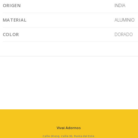
ORIGEN
INDIA
MATERIAL
ALUMINIO
COLOR
DORADO
Vivai Adornos
Calle 20 esq. Calle 30, Punta del Este.