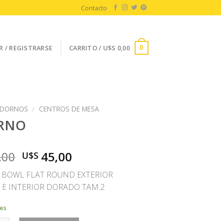
Contacto
R / REGISTRARSE
CARRITO /
U$S
0,00
0
DORNOS
/
CENTROS DE MESA
RNO
El
El
,00
45,00
U$S
precio
precio
BOWL FLAT ROUND EXTERIOR
original
actual
E INTERIOR DORADO TAM.2
era:
es:
U$S
U$S
les
90,00.
45,00.