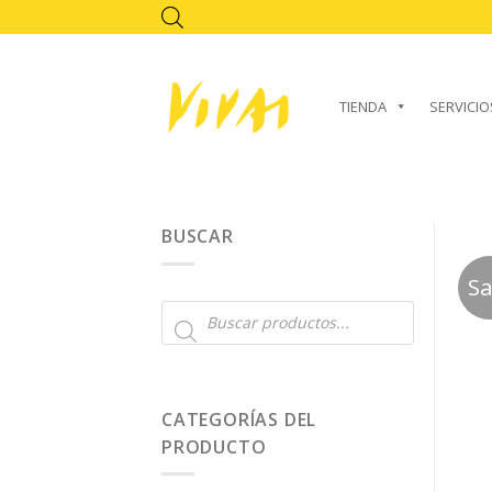
Skip
to
content
TIENDA
SERVICIO
BUSCAR
Sa
Búsqueda
de
productos
CATEGORÍAS DEL
PRODUCTO