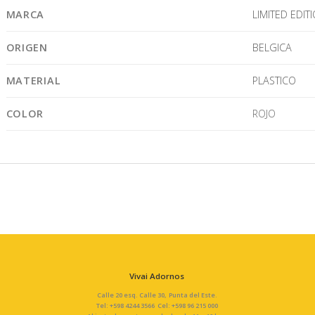
MARCA
LIMITED EDIT
ORIGEN
BELGICA
MATERIAL
PLASTICO
COLOR
ROJO
Vivai Adornos
Calle 20 esq. Calle 30, Punta del Este.
Tel: +598 4244 3566 Cel: +598 96 215 000