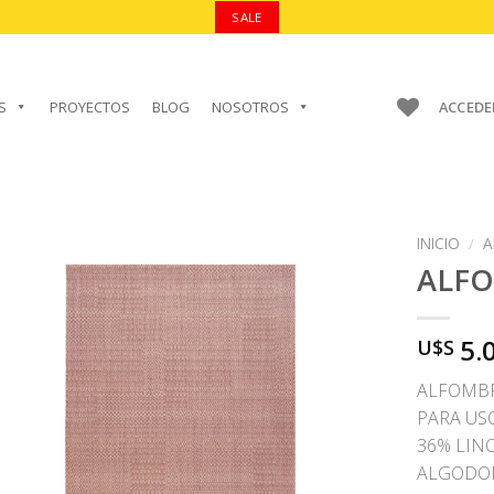
SALE
S
PROYECTOS
BLOG
NOSOTROS
ACCEDE
INICIO
/
A
ALF
5.
U$S
AÑADIR A
FAVORITOS
ALFOMBR
PARA US
36% LIN
ALGODO