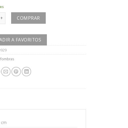
les
 cantidad
COMPRAR
ADIR A FAVORITOS
3929
lfombras
1 cm