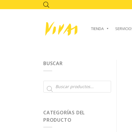
Skip
to
content
TIENDA
SERVICIO
BUSCAR
Búsqueda
de
productos
CATEGORÍAS DEL
PRODUCTO