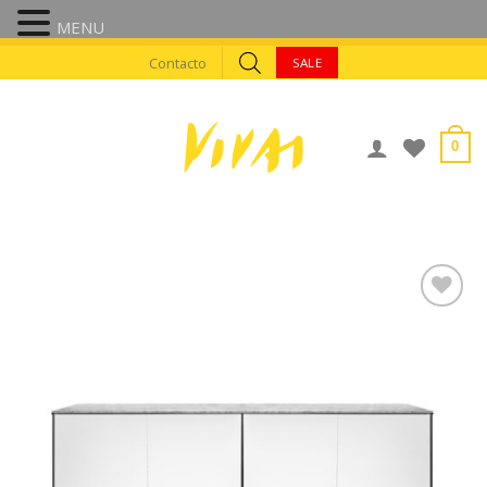
MENU
Skip
Contacto
SALE
to
content
0
AÑADIR A
FAVORITOS