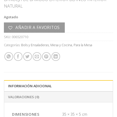
original
actual
NATURAL
era:
es:
U$S
U$S
Agotado
60,00.
30,00.
AÑADIR A FAVORITOS
SKU:
006520710
Categorías:
Bols y Ensaladeras
,
Mesa y Cocina
,
Para la Mesa
INFORMACIÓN ADICIONAL
VALORACIONES (0)
DIMENSIONES
35 × 35 × 5 cm