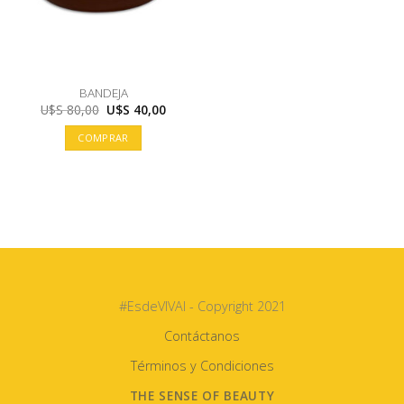
BANDEJA
El
El
U$S
80,00
U$S
40,00
precio
precio
original
actual
COMPRAR
era:
es:
U$S
U$S
80,00.
40,00.
#EsdeVIVAI - Copyright 2021
Contáctanos
Términos y Condiciones
THE SENSE OF BEAUTY