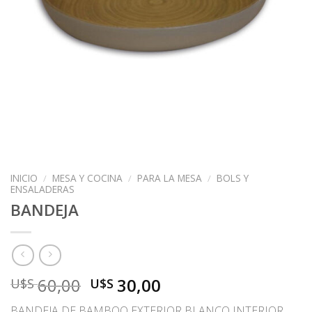
INICIO
/
MESA Y COCINA
/
PARA LA MESA
/
BOLS Y
ENSALADERAS
BANDEJA
El
El
60,00
30,00
U$S
U$S
precio
precio
BANDEJA DE BAMBOO EXTERIOR BLANCO INTERIOR