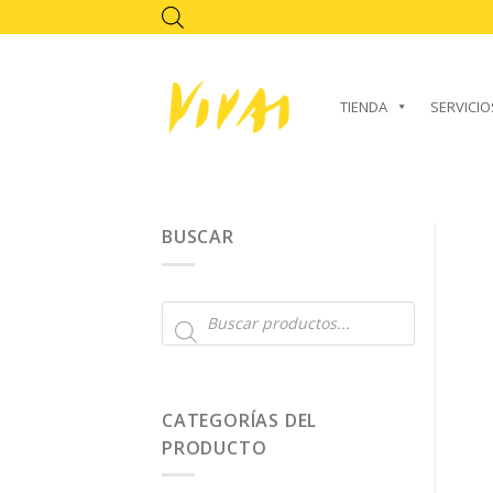
Skip
to
content
TIENDA
SERVICIO
BUSCAR
Búsqueda
de
productos
CATEGORÍAS DEL
PRODUCTO