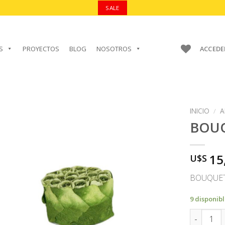
SALE
S
PROYECTOS
BLOG
NOSOTROS
ACCEDE
INICIO
/
A
BOU
15
U$S
AÑADIR A
FAVORITOS
BOUQUET
9 disponib
BOUQUET 