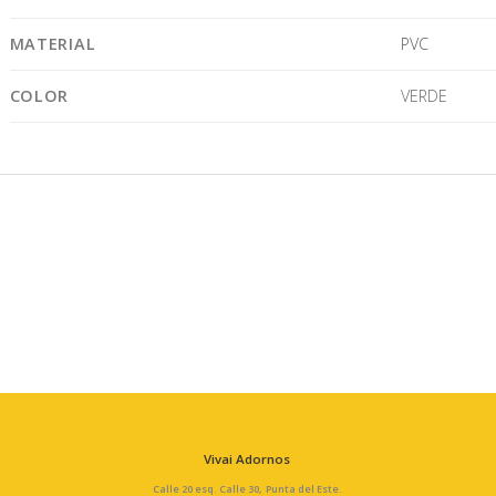
MATERIAL
PVC
COLOR
VERDE
Vivai Adornos
Calle 20 esq. Calle 30, Punta del Este.