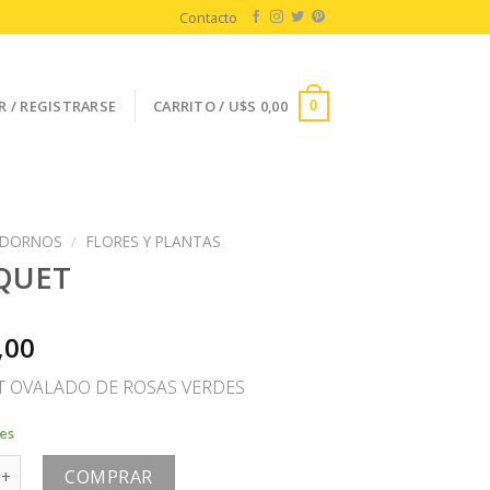
Contacto
R / REGISTRARSE
CARRITO /
U$S
0,00
0
DORNOS
/
FLORES Y PLANTAS
QUET
,00
 OVALADO DE ROSAS VERDES
les
cantidad
COMPRAR