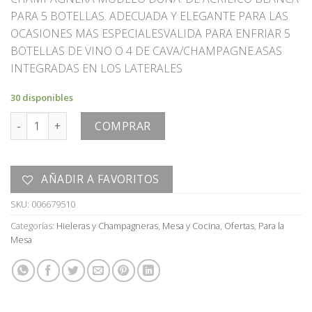
original
actual
PARA 5 BOTELLAS. ADECUADA Y ELEGANTE PARA LAS
era:
es:
OCASIONES MAS ESPECIALESVALIDA PARA ENFRIAR 5
U$S
U$S
BOTELLAS DE VINO O 4 DE CAVA/CHAMPAGNE.ASAS
60,00.
30,00.
INTEGRADAS EN LOS LATERALES
30 disponibles
CHAMPAGNERA cantidad
COMPRAR
AÑADIR A FAVORITOS
SKU:
006679510
Categorías:
Hieleras y Champagneras
,
Mesa y Cocina
,
Ofertas
,
Para la
Mesa