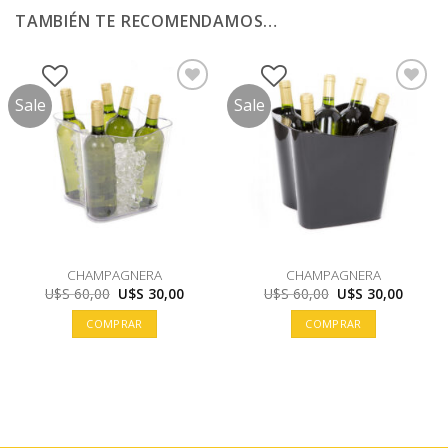
TAMBIÉN TE RECOMENDAMOS…
Sale
Sale
CHAMPAGNERA
CHAMPAGNERA
El
El
El
El
U$S
60,00
U$S
30,00
U$S
60,00
U$S
30,00
precio
precio
precio
precio
original
actual
original
actual
COMPRAR
COMPRAR
era:
es:
era:
es:
U$S
U$S
U$S
U$S
60,00.
30,00.
60,00.
30,00.