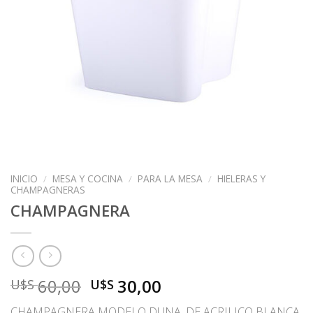
INICIO
/
MESA Y COCINA
/
PARA LA MESA
/
HIELERAS Y
CHAMPAGNERAS
CHAMPAGNERA
El
El
60,00
30,00
U$S
U$S
precio
precio
CHAMPAGNERA MODELO DUNA. DE ACRILICO BLANCA